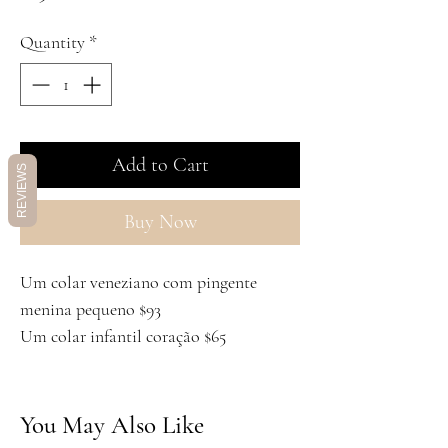
Quantity
*
Add to Cart
REVIEWS
Buy Now
Um colar veneziano com pingente
menina pequeno $93
Um colar infantil coração $65
You May Also Like