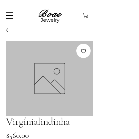
Boas
Jewelry
Virgínialindinha
Price
$560.00